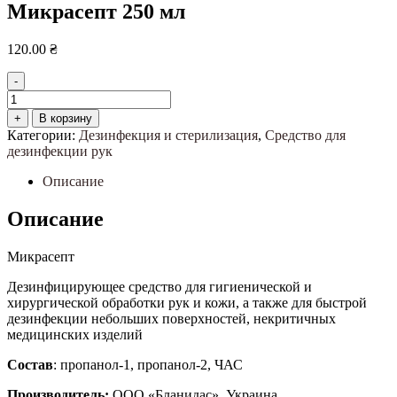
Микрасепт 250 мл
120.00
₴
-
Количество
товара
+
В корзину
Микрасепт
Категории:
Дезинфекция и стерилизация
,
Средство для
250
дезинфекции рук
мл
Описание
Описание
Микрасепт
Дезинфицирующее средство для гигиенической и
хирургической обработки рук и кожи, а также для быстрой
дезинфекции небольших поверхностей, некритичных
медицинских изделий
Состав
: пропанол-1, пропанол-2, ЧАС
Производитель:
ООО «Бланидас», Украина