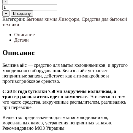
-
Количество
товара
+
В корзину
Белизна
Категории:
Бытовая химия Лизоформ
,
Средства для бытовой
айс
техники
(belizna
ajs)
Описание
750мл
Детали
Описание
Белизна айс — средство для мытья холодильников, и другого
холодильного оборудования. Белизна айс устраняет
неприятные запахи, действует как антимикробное и
противогрибковое средство.
С 2018 года бутылки 750 мл закручены колпачком, а
триггер распылитель идет в комплекте.
Это связано с тем
что часто средства, закрученные распылителем, разливались
при перевозке.
Вещество предназначено для мытья холодильников,
морозильных камер, устранения неприятных запахов.
Рекомендовано МОЗ Украины.